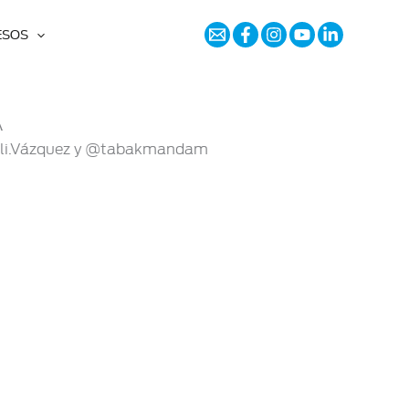
ESOS
A
mali.Vázquez y @tabakmandam