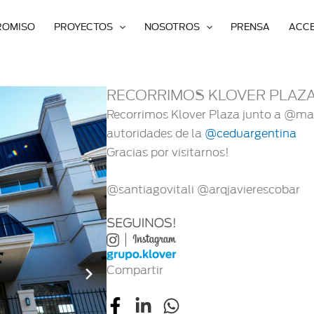
ROMISO
PROYECTOS
NOSOTROS
PRENSA
ACC
RECORRIMOS KLOVER PLAZ
Recorrimos Klover Plaza junto a @
autoridades de la
@ceduargentina
Gracias por visitarnos!
@santiagovitali @arqjavierescobar
Compartir