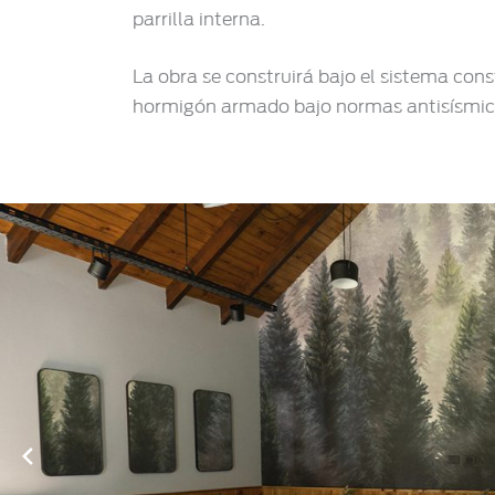
parrilla interna.
La obra se construirá bajo el sistema cons
hormigón armado bajo normas antisísmica