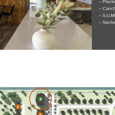
– Piscin
– Canch
– S.U.M
– Secto