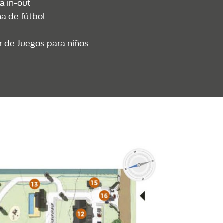
a in-out
a de fútbol
r de Juegos para niños