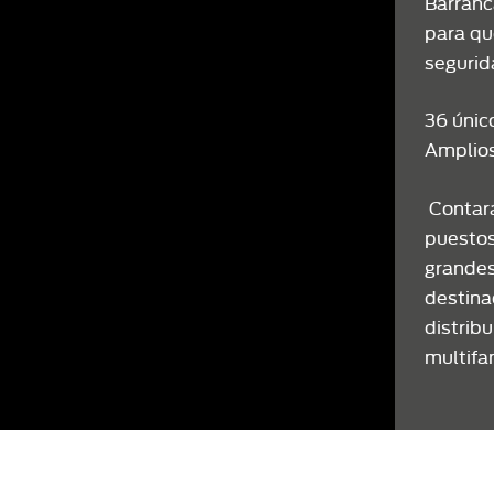
Barranc
para que
segurid
36 únic
Amplios
Contará
puestos
grandes
destinad
distribu
multifa