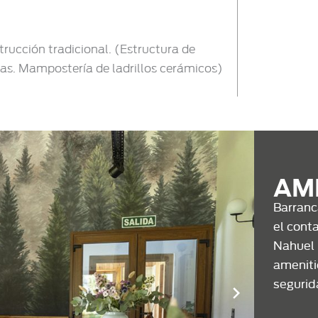
trucción tradicional. (Estructura de
s. Mampostería de ladrillos cerámicos)
AM
Barranc
el conta
Nahuel 
ameniti
segurid