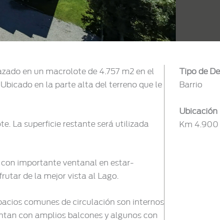
lazado en un macrolote de 4.757 m2 en el
Tipo de De
 Ubicado en la parte alta del terreno que le
Barrio
Ubicación
. La superficie restante será utilizada
Km 4.900 A
 con importante ventanal en estar-
utar de la mejor vista al Lago.
spacios comunes de circulación son internos
entan con amplios balcones y algunos con