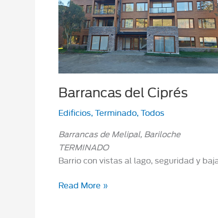
Barrancas del Ciprés
Edificios
,
Terminado
,
Todos
Barrancas de Melipal, Bariloche
TERMINADO
Barrio con vistas al lago, seguridad y ba
Barrancas
Read More »
del
Ciprés