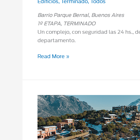
Edificios
,
Terminado
,
Todos
Barrio Parque Bernal, Buenos Aires
1º ETAPA, TERMINADO
Un complejo, con seguridad las 24 hs., d
departamento.
Klover
Read More »
Plaza