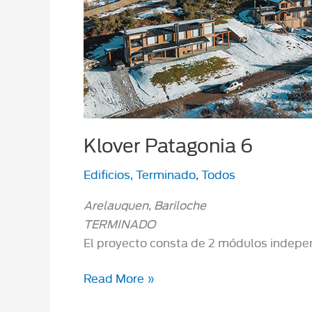
Klover Patagonia 6
Edificios
,
Terminado
,
Todos
Arelauquen, Bariloche
TERMINADO
El proyecto consta de 2 módulos indepe
Klover
Read More »
Patagonia