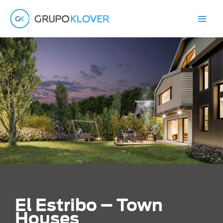
Ir
al
contenido
El Estribo – Town
Houses