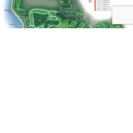
UBICACIÓN Y ENTORNO
Ruta 82 Frente al Lago Gutiérrez (R8400AMD)
Bariloche  Río Negro  Argentina.