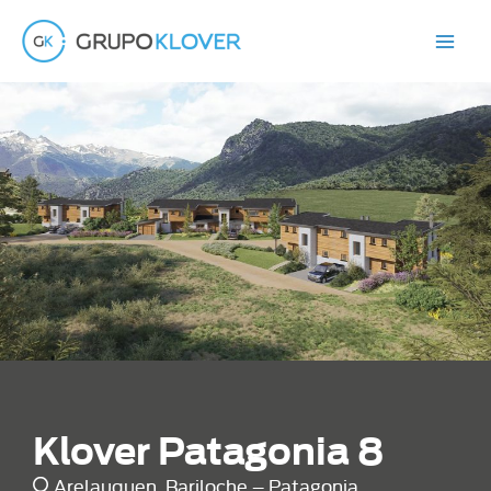
Ir
al
contenido
Klover Patagonia 8
Arelauquen, Bariloche – Patagonia