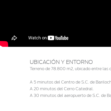
UBICACIÓN Y ENTORNO
Terreno de 78.800 m2, ubicado entre las c
A 5 minutos del Centro de S.C. de Bariloc
A 20 minutos del Cerro Catedral.
A 30 minutos del aeropuerto de S.C. de Ba