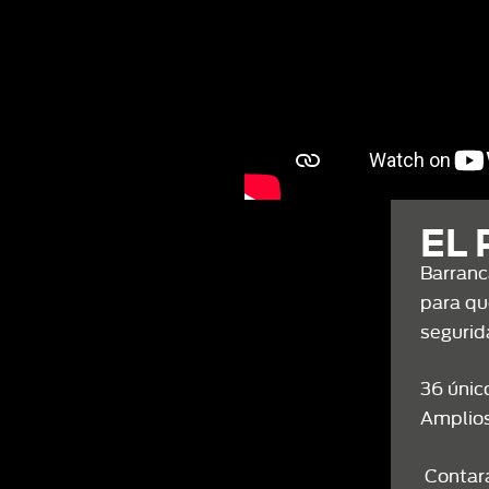
EL
Barranc
para que
segurid
36 únic
Amplios
Contará