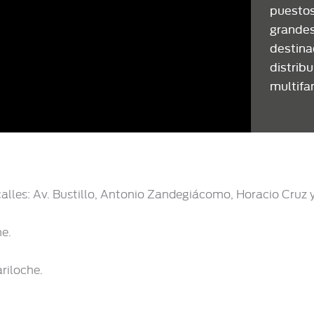
puestos
grandes
destinad
distribu
multifa
alles: Av. Bustillo, Antonio Zandegiácomo, Horacio Cruz 
he.
riloche.