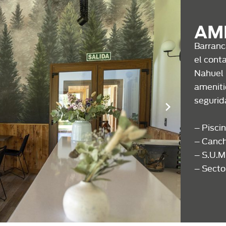
AM
Barranc
el conta
Nahuel 
ameniti
segurid
– Piscin
– Canch
– S.U.M
– Secto