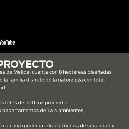
 PROYECTO
as de Melipal cuenta con 8 hectáreas diseñadas
 la familia disfrute de la naturaleza con total
ad.
os lotes de 500 m2 promedio.
 departamentos de 1 a 4 ambientes.
 con una moderna infraestructura de seguridad y