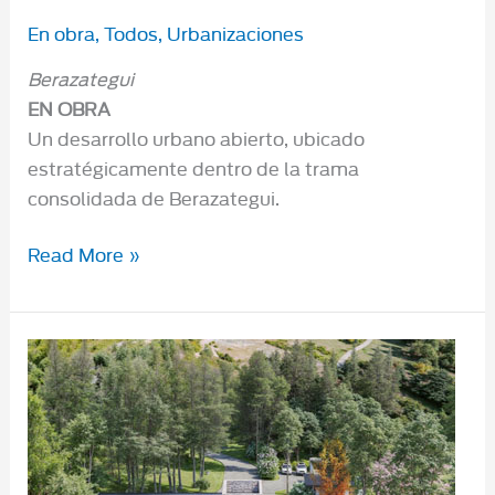
En obra
,
Todos
,
Urbanizaciones
Berazategui
EN OBRA
Un desarrollo urbano abierto, ubicado
estratégicamente dentro de la trama
consolidada de Berazategui.
Senderos
Read More »
del
Roble