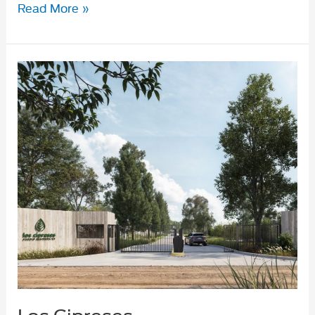
Cerro
Read More »
Lindo
–
Naturalmente
Inteligente