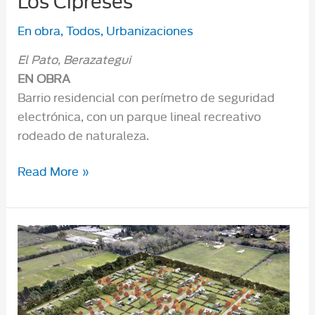
Los Cipreses
En obra
,
Todos
,
Urbanizaciones
El Pato, Berazategui
EN OBRA
Barrio residencial con perímetro de seguridad
electrónica, con un parque lineal recreativo
rodeado de naturaleza.
Los
Read More »
Cipreses