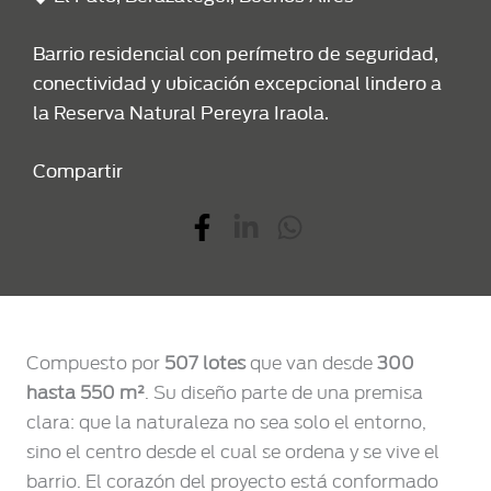
Barrio residencial con perímetro de seguridad,
conectividad y ubicación excepcional lindero a
la Reserva Natural Pereyra Iraola.
Compartir
Compuesto por
507 lotes
que van desde
300
hasta 550 m²
. Su diseño parte de una premisa
clara: que la naturaleza no sea solo el entorno,
sino el centro desde el cual se ordena y se vive el
barrio. El corazón del proyecto está conformado