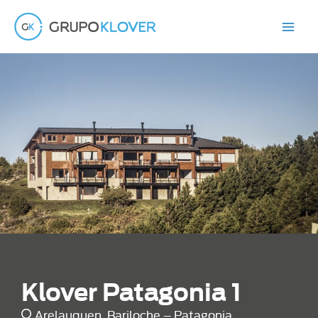
Ir
al
contenido
Klover Patagonia 1
Arelauquen, Bariloche – Patagonia