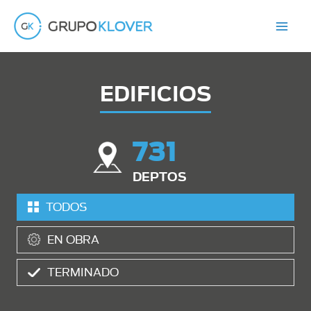
Ir
al
contenido
EDIFICIOS
731
DEPTOS
TODOS
EN OBRA
TERMINADO